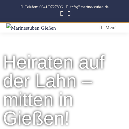
Telefon: 0641/9727806
info@marine-stuben.de
Menü
Heiraten auf
der Lahn –
mitten in
Gießen!